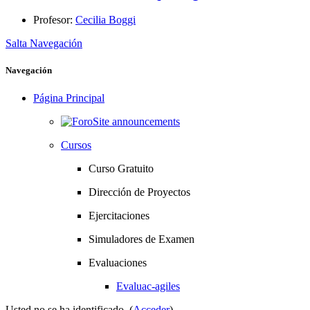
Profesor:
Cecilia Boggi
Salta Navegación
Navegación
Página Principal
Site announcements
Cursos
Curso Gratuito
Dirección de Proyectos
Ejercitaciones
Simuladores de Examen
Evaluaciones
Evaluac-agiles
Usted no se ha identificado. (
Acceder
)